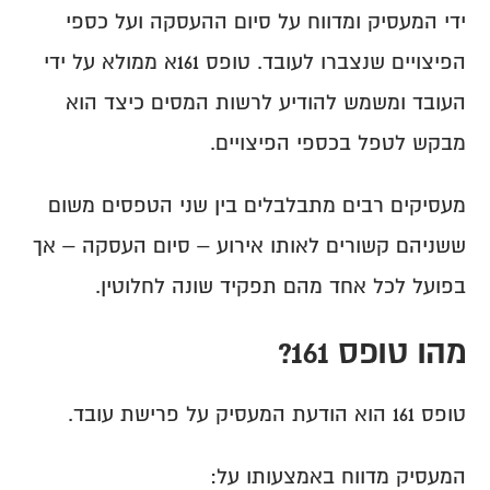
בקרת דיווחים
כיצד למנוע כספים לא משויכים?
ידי המעסיק ומדווח על סיום ההעסקה ועל כספי 
שינוי אחוז משרה
טעויות נפוצות בטופס 161
כיצד בודקים חובות לעובדים פעילים?
בקרה על שיוך כספים
בקרת הפקדות שוטפת
כיצד בודקים חובות לעובדים שעזבו?
הפיצויים שנצברו לעובד. טופס 161א ממולא על ידי 
בדיקות תקופתיות מומלצות
מעקב אחר שינויים
העובד ומשמש להודיע לרשות המסים כיצד הוא 
מבקש לטפל בכספי הפיצויים.
מעסיקים רבים מתבלבלים בין שני הטפסים משום 
ששניהם קשורים לאותו אירוע – סיום העסקה – אך 
בפועל לכל אחד מהם תפקיד שונה לחלוטין.
מהו טופס 161?
טופס 161 הוא הודעת המעסיק על פרישת עובד.
המעסיק מדווח באמצעותו על: