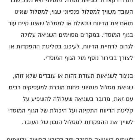
בקרת דיווחים
הגדרה קצרה: שגיאת מסלול פנסיוני היא מצב שבו 
כיצד למנוע כספים לא משויכים?
שינוי אחוז משרה
טעויות נפוצות בטופס 161
כיצד בודקים חובות לעובדים פעילים?
העובד משויך למסלול פנסיוני שגוי, למסלול שאינו 
בקרה על שיוך כספים
בקרת הפקדות שוטפת
כיצד בודקים חובות לעובדים שעזבו?
בדיקות תקופתיות מומלצות
תואם את הדיווח שנשלח או למסלול שאינו קיים עוד 
מעקב אחר שינויים
בגוף המוסדי. במקרים מסוימים השגיאה עלולה 
לגרום לדחיית הדיווח, לעיכוב בקליטת ההפקדות או 
לצורך בבירור נוסף מול הגוף המוסדי.
בניגוד לשגיאות תעודת זהות או עובדים שלא זוהו, 
שגיאת מסלול פנסיוני פחות מוכרת למעסיקים רבים. 
עם זאת, מדובר בשגיאה שעלולה להשפיע על 
קליטת הדיווח התקינה ועל היכולת של הגוף המוסדי 
לשייך את ההפקדות למסלול הנכון של העובד.