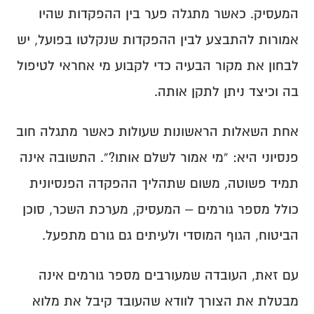
בקרת דיווחים
כיצד למנוע כספים לא משויכים?
המעסיק. כאשר מתגלה פער בין ההפקדות שהיו 
שינוי אחוז משרה
טעויות נפוצות בטופס 161
כיצד בודקים חובות לעובדים פעילים?
בקרה על שיוך כספים
בקרת הפקדות שוטפת
כיצד בודקים חובות לעובדים שעזבו?
אמורות להתבצע לבין ההפקדות שנקלטו בפועל, יש 
בדיקות תקופתיות מומלצות
מעקב אחר שינויים
לבחון את מקור הבעיה כדי לקבוע מי אחראי לטיפול 
בה וכיצד ניתן לתקן אותה.
אחת השאלות הראשונות שעולות כאשר מתגלה חוב 
פנסיוני היא: “מי אמור לשלם אותו?”. התשובה אינה 
תמיד פשוטה, משום שתהליך ההפקדה הפנסיונית 
כולל מספר גורמים – המעסיק, מערכת השכר, סוכן 
הביטוח, הגוף המוסדי ולעיתים גם גורם מתפעל.
עם זאת, העובדה שמעורבים מספר גורמים אינה 
מבטלת את הצורך לוודא שהעובד קיבל את מלוא 