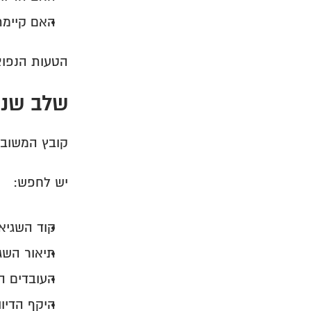
האם קיימת
הטעות הנפוצ
שלב שני
קובץ המשוב 
יש לחפש:
קוד השגיא
תיאור השג
העובדים ה
היקף הדיוו