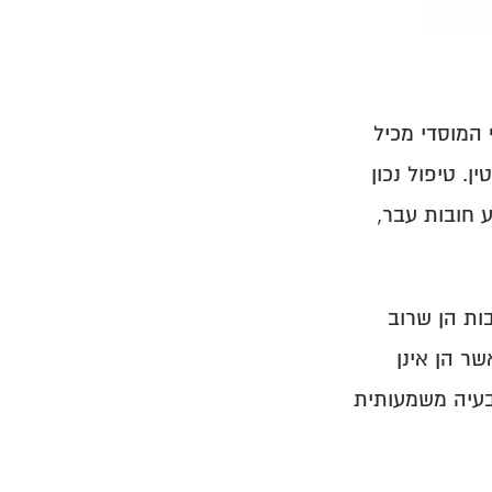
הגדרה קצרה: שגיאת דיווח היא מצב שבו הדיווח הפנסיוני שנשלח לגוף המוסדי מכיל 
מידע חסר, שגוי או לא תואם, ולכן אינו נקלט באופן מלא או נדחה לחלוטין. טיפול נכון 
בשגיאות דיווח הוא חלק מרכזי בתהליך הבקרה הפנסיונית ומסייע למנוע חובות עבר, 
כמעט כל ארגון נתקל בשלב כזה או אחר בשגיאות דיווח. החדשות הטובות הן שרוב 
השגיאות אינן מורכבות במיוחד לפתרון. החדשות הפחות טובות הן שכאשר הן אינן 
מטופלות בזמן, הן עלולות להמשיך ולהופיע חודש אחר חודש ולהפוך לבעיה משמעותית 