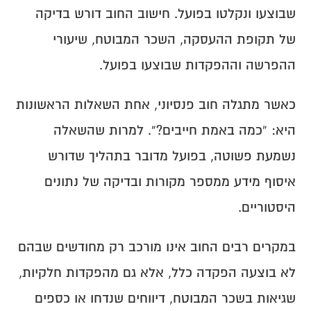
בקרת דיווחים
כיצד למנוע כספים לא משויכים?
שבוצעו ונקלטו בפועל. חישוב החוב דורש בדיקה 
שינוי אחוז משרה
טעויות נפוצות בטופס 161
כיצד בודקים חובות לעובדים פעילים?
בקרה על שיוך כספים
בקרת הפקדות שוטפת
כיצד בודקים חובות לעובדים שעזבו?
של תקופת ההעסקה, השכר המבוטח, שיעורי 
בדיקות תקופתיות מומלצות
מעקב אחר שינויים
ההפרשה וההפקדות שבוצעו בפועל.
כאשר מתגלה חוב פנסיוני, אחת השאלות הראשונות 
היא: “כמה באמת חייבים?”. למרות שהשאלה 
נשמעת פשוטה, בפועל מדובר בתהליך שדורש 
איסוף מידע ממספר מקורות ובדיקה של נתונים 
היסטוריים.
במקרים רבים החוב אינו מורכב רק מחודשים שבהם 
לא בוצעה הפקדה כלל, אלא גם מהפקדות חלקיות, 
שגיאות בשכר המבוטח, דיווחים שנדחו או כספים 