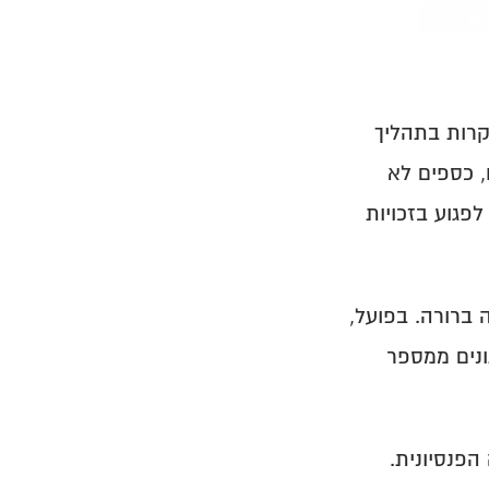
הגדרה קצרה: חריגה היא כל מצב שבו קיים פער בין מה שהיה אמור לקרות בתהליך 
הפנסיוני לבין מה שקרה בפועל. חריגות עשויות להעיד על שגיאות דיווח, כספים לא 
משויכים, הפקדות חסרות, עובדים שלא זוהו או בעיות אחרות שעלולות לפגוע בזכויות 
אחת הטעויות הנפוצות היא להניח שחריגות יופיעו תמיד כהודעת שגיאה ברורה. בפועל, 
חלק גדול מהחריגות מתגלה רק באמצעות בקרה יזומה והשוואה בין נתונים ממספר 
הפנסיונית.