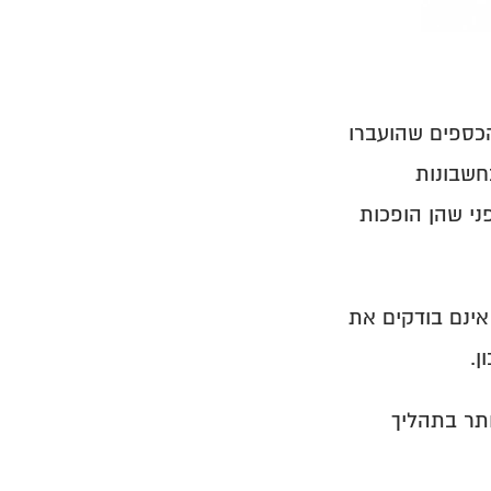
הגדרה קצרה: בקרה על שיוך כספים היא תהליך שמטרתו לוודא שכל הכספים שהועברו 
במסגרת ההפקדות הפנסיוניות נקלטו, שויכו לעובדים הנכונים ועודכנו בחשבונות 
הפנסיוניים שלהם. מטרת הבקרה היא לזהות בעיות שיוך בזמן אמת, לפני שהן הופכות 
מעסיקים רבים בודקים שהכסף יצא מחשבון הבנק ושהדיווח נשלח, אך אינם בודקים את 
ן.
בפועל, בקרה על שיוך כספים היא אחת מפעולות הבקרה החשובות ביותר בתהליך 