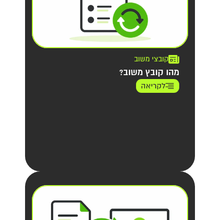
קובצי משוב
מהו קובץ משוב?
לקריאה