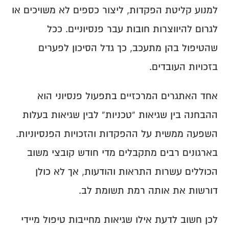
בקרת דיווחים
כיצד למנוע כספים לא משויכים?
למנוע קליטת הפקדות, ליצור כספים לא משויכים או 
שינוי אחוז משרה
טעויות נפוצות בטופס 161
כיצד בודקים חובות לעובדים פעילים?
בקרה על שיוך כספים
בקרת הפקדות שוטפת
כיצד בודקים חובות לעובדים שעזבו?
לגרום להיווצרות חובות עבר פנסיוניים. ככל 
בדיקות תקופתיות מומלצות
מעקב אחר שינויים
שהטיפול בהן מתעכב, כך גדל הסיכון לפערים 
בזכויות העובדים.
אחד האתגרים המרכזיים בתפעול פנסיוני הוא 
ההבחנה בין שגיאות “טכניות” לבין שגיאות בעלות 
השפעה ממשית על ההפקדות והזכויות הפנסיוניות. 
בארגונים רבים מתקבלים מדי חודש קובצי משוב 
הכוללים עשרות התראות והודעות, אך לא כולן 
דורשות את אותה רמת תשומת לב.
לכן חשוב לדעת אילו שגיאות מחייבות טיפול מיידי 