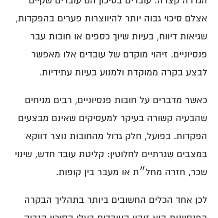
בקרת דיווחים
הגדרה קצרה: עובדים בסיכון הם עובדים שקיים 
כיצד למנוע כספים לא משויכים?
שינוי אחוז משרה
טעויות נפוצות בטופס 161
כיצד בודקים חובות לעובדים פעילים?
אצלם סיכוי גבוה יותר להיווצרות פערים בהפקדות, 
בקרה על שיוך כספים
בקרת הפקדות שוטפת
כיצד בודקים חובות לעובדים שעזבו?
בדיקות תקופתיות מומלצות
שגיאות דיווח, בעיות שיוך כספים או חובות עבר 
מעקב אחר שינויים
פנסיוניים. זיהוי מוקדם של עובדים אלו מאפשר 
לבצע בקרה ממוקדת ולמנוע בעיות עתידיות.
כאשר מדברים על חובות פנסיוניים, רבים מניחים 
שהבעיה קשורה בעיקר למעסיקים שאינם מבצעים 
הפקדות. בפועל, חלק גדול מהחובות נוצר דווקא 
במצבים שגרתיים לחלוטין: קליטת עובד חדש, שינוי 
שכר, חזרה מחל״ת או מעבר בין קופות.
לכן אחד הכלים החשובים ביותר בתהליך הבקרה 